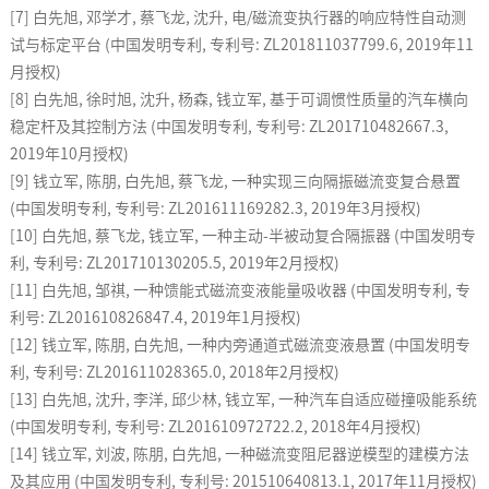
[7]
白先旭
,
邓学才
,
蔡飞龙
,
沈升
,
电
/
磁流变执行器的响应特性自动测
试与标定平台
(
中国发明专利
,
专利号
: ZL201811037799.6, 2019
年
11
月授权
)
[8]
白先旭
,
徐时旭
,
沈升
,
杨森
,
钱立军
,
基于可调惯性质量的汽车横向
稳定杆及其控制方法
(
中国发明专利
,
专利号
: ZL201710482667.3,
2019
年
10
月授权
)
[9]
钱立军
,
陈朋
,
白先旭
,
蔡飞龙
,
一种实现三向隔振磁流变复合悬置
(
中国发明专利
,
专利号
: ZL201611169282.3, 2019
年
3
月授权
)
[10]
白先旭
,
蔡飞龙
,
钱立军
,
一种主动
-
半被动复合隔振器
(
中国发明专
利
,
专利号
: ZL201710130205.5, 2019
年
2
月授权
)
[11]
白先旭
,
邹祺
,
一种馈能式磁流变液能量吸收器
(
中国发明专利
,
专
利号
: ZL201610826847.4, 2019
年
1
月授权
)
[12]
钱立军
,
陈朋
,
白先旭
,
一种内旁通道式磁流变液悬置
(
中国发明专
利
,
专利号
: ZL201611028365.0, 2018
年
2
月授权
)
[13]
白先旭
,
沈升
,
李洋
,
邱少林
,
钱立军
,
一种汽车自适应碰撞吸能系统
(
中国发明专利
,
专利号
: ZL201610972722.2, 2018
年
4
月授权
)
[14]
钱立军
,
刘波
,
陈朋
,
白先旭
,
一种磁流变阻尼器逆模型的建模方法
及其应用
(
中国发明专利
,
专利号
: 201510640813.1, 2017
年
11
月授权
)