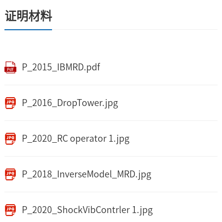
证明材料
P_2015_IBMRD.pdf
P_2016_DropTower.jpg
P_2020_RC operator 1.jpg
P_2018_InverseModel_MRD.jpg
P_2020_ShockVibContrler 1.jpg