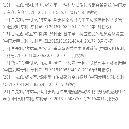
[15]
白先旭
,
邹祺
,
沈升
,
钱立军
,
一种往复式旋转激励台架系统
(
中国发
明专利
,
专利号
: ZL201511031565.7, 2017
年
9
月授权
)
[16]
白先旭
,
辛付龙
,
钱立军
,
基于状态观测的半主动吸振器控制系统
(
中国发明专利
,
专利号
: ZL201610084451.7, 2017
年
6
月授权
)
[17]
白先旭
,
钱立军
,
陈朋
,
邱利宏
,
基于单向挤压模式的磁流变液悬置
(
中国发明专利
,
专利号
: ZL2015101921484.4, 2017
年
3
月授权
)
[18]
白先旭
,
钱立军
,
祝安定
,
垂直坠落式冲击测试系统
(
中国发明专利
,
专利号
: ZL201410534630.7, 2016
年
11
月授权
)
[19]
钱立军
,
辛付龙
,
白先旭
,
程伟
,
邱利宏
,
一种并联模式半主动隔振器
(
中国发明专利
,
专利号
: ZL201510056649.X, 2016
年
7
月授权
)
[20]
白先旭
,
钱立军
,
馈能型自传感磁流变减振器
(
中国发明专利
,
专利
号
: ZL201410424836.4, 2016
年
2
月授权
)
[21]
白先旭
,
钱立军
,
适用于高速冲击
/
低速振动控制系统的磁流变阻尼
器
(
中国发明专利
,
专利号
: ZL201310508757.7, 2015
年
11
月授权
)