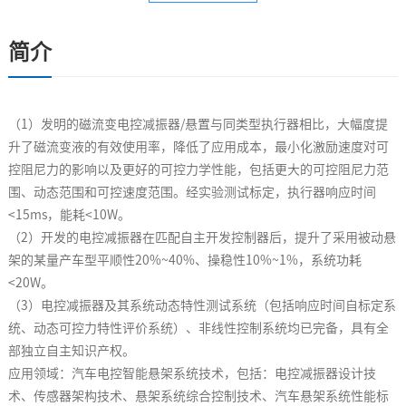
简介
（
1
）发明的磁流变电控减振器
/
悬置与同类型执行器相比，大幅度提
升了磁流变液的有效使用率，降低了应用成本，最小化激励速度对可
控阻尼力的影响以及更好的可控力学性能，包括更大的可控阻尼力范
围、动态范围和可控速度范围。经实验测试标定，执行器响应时间
<15ms
，能耗
<10W
。
（
2
）开发的电控减振器在匹配自主开发控制器后，提升了采用被动悬
架的某量产车型平顺性
20%~40%
、操稳性
10%~1%
，系统功耗
<20W
。
（
3
）电控减振器及其系统动态特性测试系统（包括响应时间自标定系
统、动态可控力特性评价系统）、非线性控制系统均已完备，具有全
部独立自主知识产权。
应用领域：汽车电控智能悬架系统技术，包括：电控减振器设计技
术、传感器架构技术、悬架系统综合控制技术、汽车悬架系统性能标