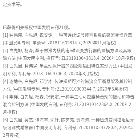
定技术等。
已获得相关授权中国发明专利
21
项。
[1]
钟伟民
,
白先旭
,
祝安定
,
一种可连续调节惯容系数的磁流变惯容器
(
中国发明专利
,
申请号
: 201811602814.7, 2020
年
11
月授权
)
[2]
白先旭
,
杨森
,
基于磁滞内核的电
/
磁流变执行器的建模方法及其跟
踪方法
(
中国发明专利
,
授权号
: ZL201910043818.4, 2020
年
10
月授权
)
[3]
白先旭
,
钟伟民
,
半主动执行器的四象限输出特性实现方法
(
中国发
明专利
,
专利号
: 201811604706.3, 2020
年
8
月授权
)
[4]
谢地林
,
白先旭
,
邓学才
,
传递扭矩可控的磁流变平衡悬架及其控制
方法
(
中国发明专利
,
专利号
: ZL201910300344.7, 2020
年
6
月授权
)
[5]
李祥
,
白先旭
,
杨森
,
祝安定
,
一种半主动可控座椅悬架的振动和冲击
混合控制方法
(
中国发明专利
,
专利号
: ZL201910142864.X, 2020
年
2
月授权
)
[6]
白先旭
,
吴杰
,
谭海宇
,
沈升
,
陈亮亮
,
贾海涛
,
一种磁流变阀控阻尼无
级可调式减振器
(
中国发明专利
,
专利号
: ZL201810247280.4, 2020
年
2
月授权
)