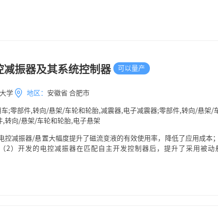
控减振器及其系统控制器
可以量产
大学
地区：
安徽省 合肥市
用车;零部件,转向/悬架/车轮和轮胎,减震器,电子减震器;零部件,转向/悬架/
,转向/悬架/车轮和轮胎,电子悬架
电控减振器/悬置大幅度提升了磁流变液的有效使用率，降低了应用成本
s。 （2）开发的电控减振器在匹配自主开发控制器后，提升了采用被
稳性10%~15%。 （3）电控减振器及其系统动态特性测试系统（包括响
、非线性控制系统均已完备。