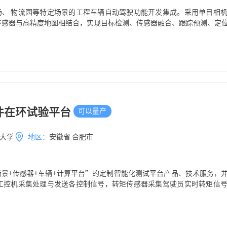
场、 物流园等特定场景的工程车辆自动驾驶功能开发集成。采用单目相
作为传感器与高精度地图相结合，实现目标检测、传感器融合、跟踪预测、定
区无人物流、无人商用客车、景区无人巡逻车和机场无人牵引车上均可应
件在环试验平台
可以量产
大学
地区：
安徽省 合肥市
景+传感器+车辆+计算平台”的定制智能化测试平台产品、技术服务，
 工控机采集处理与发送各控制信号，转矩传感器采集驾驶员实时转矩信
柱在主动转向时带到方向盘转动，制动部件有制动盘和制动钳。 主动制
试验效果，上位机编写控制程序，主动转向控制器控制转向电机转动，伺
功能测试。