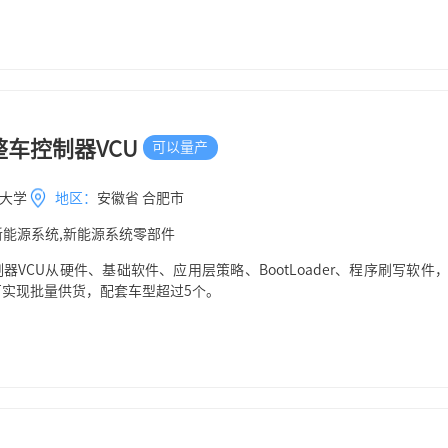
相电流过零点附近的基准信号，从而减小导致过零畸变的高频纹波电流。
车控制器VCU
可以量产
大学
地区：
安徽省 合肥市
新能源系统,新能源系统零部件
器VCU从硬件、基础软件、应用层策略、BootLoader、程序刷写软
实现批量供货，配套车型超过5个。