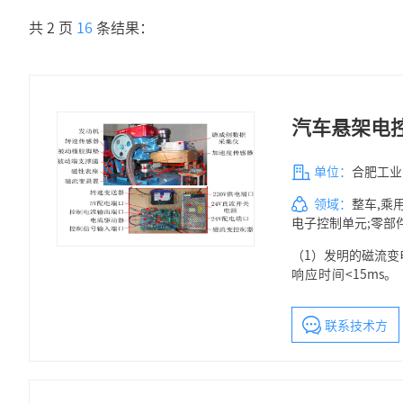
共 2 页
16
条结果：
汽车悬架电
单位：
合肥工业
领域：
整车,乘
电子控制单元;零部件
（1）发明的磁流变
响应时间<15m
20%~40%、操
力特性评价系统）
联系技术方