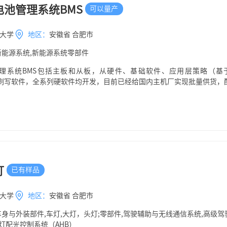
池管理系统BMS
可以量产
大学
地区：
安徽省 合肥市
新能源系统,新能源系统零部件
系统BMS包括主板和从板，从硬件、基础软件、应用层策略（基于Si
r、程序刷写软件，全系列硬软件均开发，目前已经给国内主机厂实现批量供货，
灯
已有样品
大学
地区：
安徽省 合肥市
车身与外装部件,车灯,大灯，头灯;零部件,驾驶辅助与无线通信系统,高级驾驶辅
大灯配光控制系统（AHB）