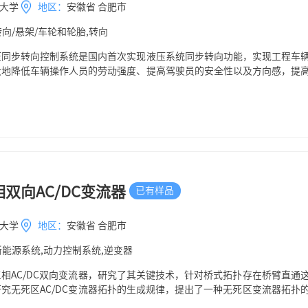
大学
地区：
安徽省 合肥市
转向/悬架/车轮和轮胎,转向
压同步转向控制系统是国内首次实现液压系统同步转向功能，实现工程车
大地降低车辆操作人员的劳动强度、提高驾驶员的安全性以及方向感，提
内液压转向车辆同步转向水平，形成自主知识产权的同步转向产品。
双向AC/DC变流器
已有样品
大学
地区：
安徽省 合肥市
新能源系统,动力控制系统,逆变器
相AC/DC双向变流器，研究了其关键技术，针对桥式拓扑存在桥臂直通
究无死区AC/DC变流器拓扑的生成规律，提出了一种无死区变流器拓扑
双Boost拓扑，采用半周期控制方式以提高效率，提出了一种抑制电流过